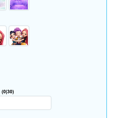
é
(0|30)