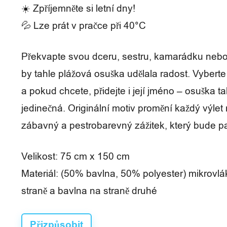
í
☀️ Zpříjemněte si letní dny!
💦 Lze prát v pračce při 40°C
Překvapte svou dceru, sestru, kamarádku nebo
by tahle plážová osuška udělala radost. Vyberte 
a pokud chcete, přidejte i její jméno – osuška 
jedinečná. Originální motiv promění každý výlet 
zábavný a pestrobarevný zážitek, který bude pat
Velikost: 75 cm x 150 cm
Materiál: (50% bavlna, 50% polyester) mikrovlá
straně a bavlna na straně druhé
Přizpůsobit