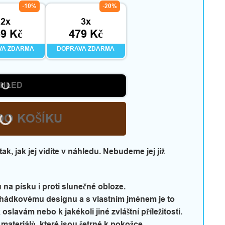
-10%
-20%
2x
3x
9 Kč
479 Kč
VA ZDARMA
DOPRAVA ZDARMA
HLED
DO KOŠÍKU
k, jak jej vidíte v náhledu. Nebudeme jej již
 na písku i proti slunečné obloze.
hádkovému designu a s vlastním jménem je to
oslavám nebo k jakékoli jiné zvláštní příležitosti.
h materiálů, které jsou šetrné k pokožce.