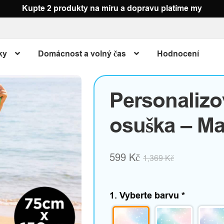
Kupte 2 produkty na míru a dopravu platíme my
ky
Domácnost a volný čas
Hodnocení
Personalizo
osuška – Ma
599
Kč
1,369
Kč
1. Vyberte barvu
*