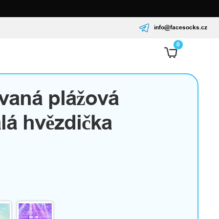
info@facesocks.cz
0
vaná plážová
lá hvězdička