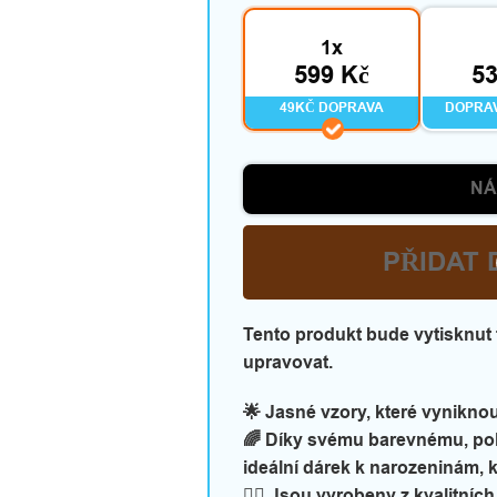
1x
599 Kč
53
49KČ DOPRAVA
DOPRA
NÁ
PŘIDAT 
Tento produkt bude vytisknut ta
upravovat.
🌟 Jasné vzory, které vyniknou
🌈 Díky svému barevnému, po
ideální dárek k narozeninám, k 
💆‍♀️ Jsou vyrobeny z kvalitníc