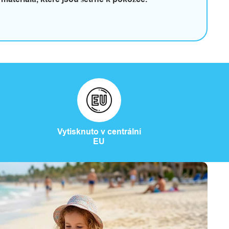
Vytisknuto v centrální
EU