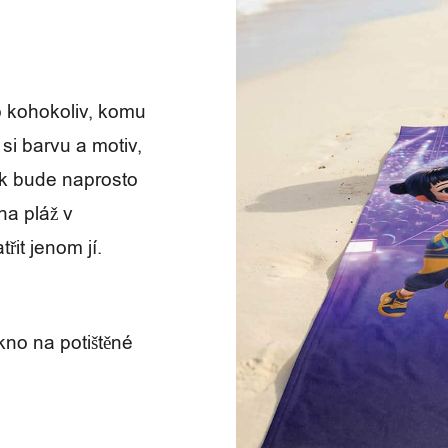
 kohokoliv, komu
si barvu a motiv,
tak bude naprosto
na pláž v
řit jenom jí.
kno na potištěné