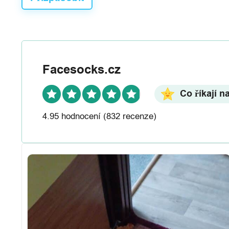
Facesocks.cz
Co říkají n
4.95 hodnocení
(832 recenze)