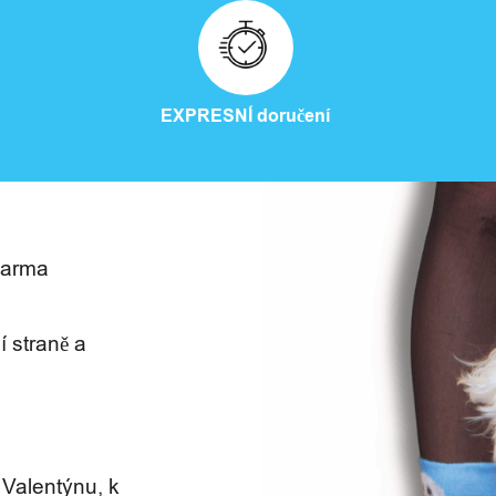
EXPRESNÍ doručení
darma
í straně a
 Valentýnu, k