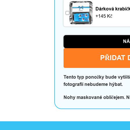
Dárková krabič
+
145
Kč
NÁ
PŘIDAT 
Tento typ ponožky bude vytištěn
fotografií nebudeme hýbat.
Nohy maskované obličejem. Nah