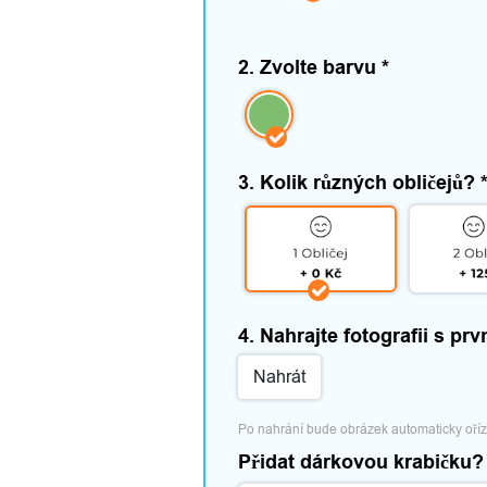
2. Zvolte barvu
*
3. Kolik různých obličejů?
4. Nahrajte fotografii s pr
Nahrát
Po nahrání bude obrázek automaticky oří
Přidat dárkovou krabičku?