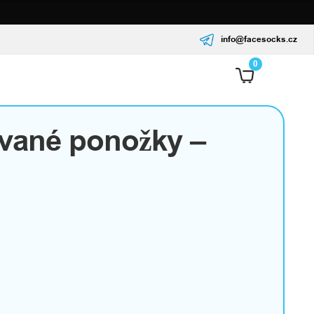
info@facesocks.cz
0
ované ponožky –