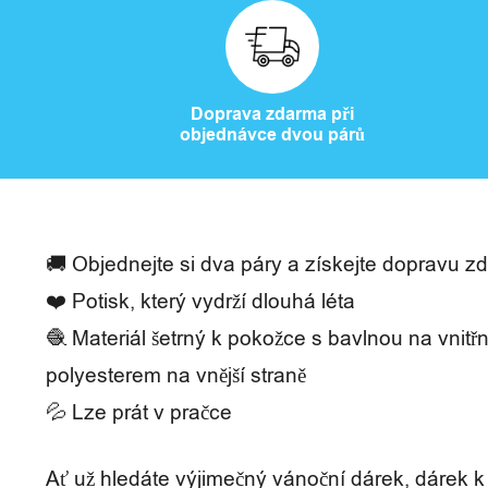
a
s
Doprava zdarma při
objednávce dvou párů
H
o
d
🚚 Objednejte si dva páry a získejte dopravu z
n
❤️ Potisk, který vydrží dlouhá léta
o
🧶 Materiál šetrný k pokožce s bavlnou na vnitřn
c
polyesterem na vnější straně
e
💦 Lze prát v pračce
n
Ať už hledáte výjimečný vánoční dárek, dárek k