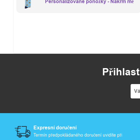
Personalizované ponožky - Nakrm mě
Přihlas
Expresní doručení
Termín předpokládaného doručení uvidíte při