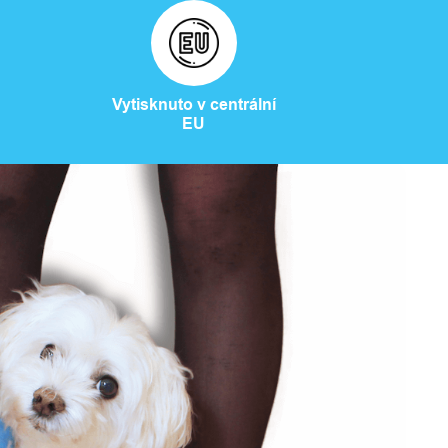
Vytisknuto v centrální
EU