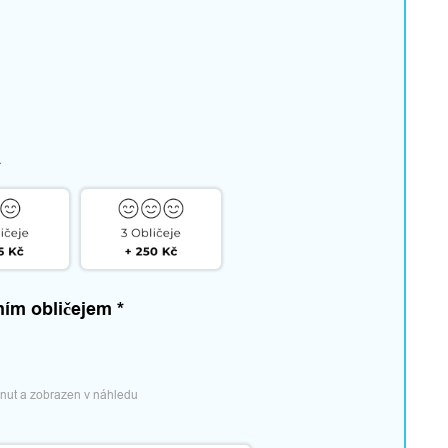
*
vním obličejem
*
znut a zobrazen v náhledu