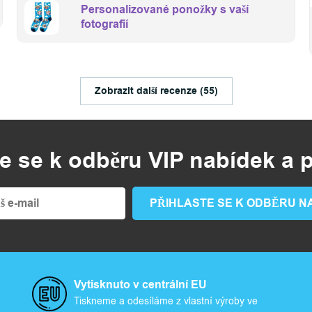
Personalizované ponožky s vaší
fotografií
Zobrazit další recenze (55)
te se k odběru VIP nabídek a 
Vytisknuto v centrální EU
Tiskneme a odesíláme z vlastní výroby ve