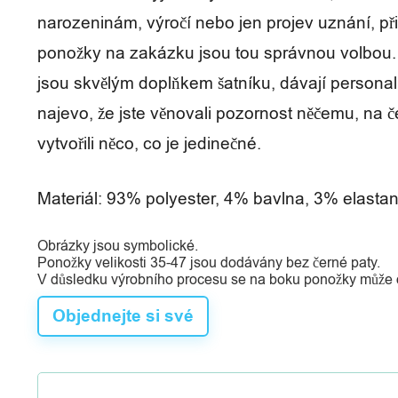
í
narozeninám, výročí nebo jen projev uznání, p
ponožky na zakázku jsou tou správnou volbou.
jsou skvělým doplňkem šatníku, dávají persona
najevo, že jste věnovali pozornost něčemu, na če
vytvořili něco, co je jedinečné.
Materiál: 93% polyester, 4% bavlna, 3% elasta
Obrázky jsou symbolické.
Ponožky velikosti 35-47 jsou dodávány bez černé paty.
V důsledku výrobního procesu se na boku ponožky může ob
Objednejte si své