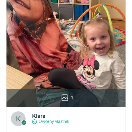
1
Klara
Ověřený vlastník