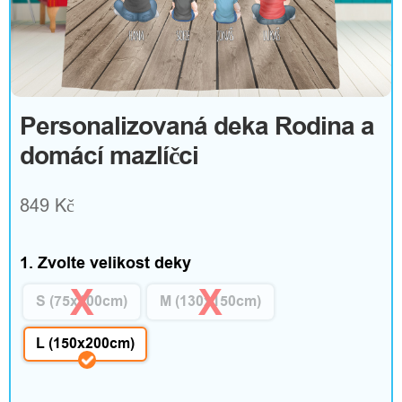
l
ň
k
Personalizovaná deka Rodina a
y
domácí mazlíčci
849
Kč
D
o
1. Zvolte velikost deky
m
S (75x100cm)
M (130x150cm)
á
L (150x200cm)
c