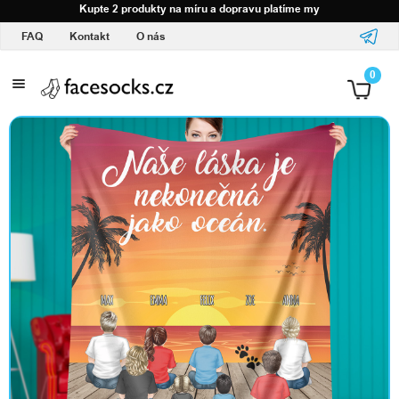
Kupte 2 produkty na míru a dopravu platíme my
FAQ
Kontakt
O nás
T
0
e
x
t
i
l
a
d
o
p