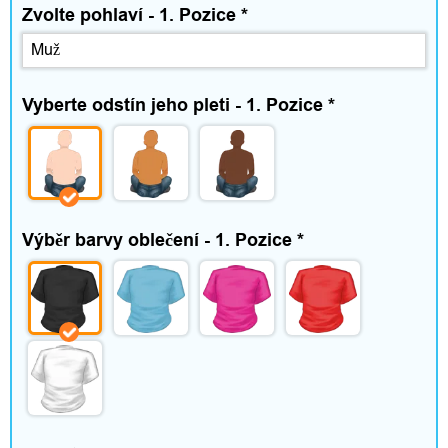
a
Zvolte pohlaví - 1. Pozice
*
s
Vyberte odstín jeho pleti - 1. Pozice
*
H
o
d
Výběr barvy oblečení - 1. Pozice
*
n
o
c
e
n