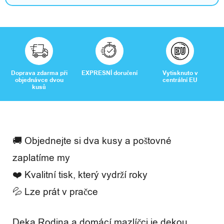
Doprava zdarma při
EXPRESNÍ doručení
Vytisknuto v
objednávce dvou
centrální EU
kusů
🚚 Objednejte si dva kusy a poštovné
zaplatíme my
❤️ Kvalitní tisk, který vydrží roky
💦 Lze prát v pračce
Deka Rodina a domácí mazlíčci je dekou