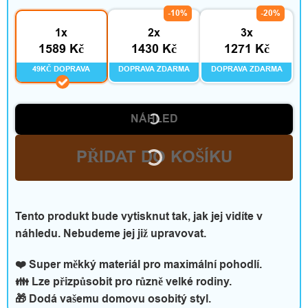
-10%
-20%
1x
2x
3x
1589 Kč
1430 Kč
1271 Kč
49KČ DOPRAVA
DOPRAVA ZDARMA
DOPRAVA ZDARMA
NÁHLED
PŘIDAT DO KOŠÍKU
Tento produkt bude vytisknut tak, jak jej vidíte v
náhledu. Nebudeme jej již upravovat.
❤️ Super měkký materiál pro maximální pohodlí.
👪 Lze přizpůsobit pro různě velké rodiny.
🎁 Dodá vašemu domovu osobitý styl.