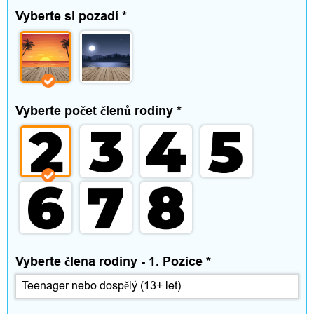
n
Vyberte si pozadí
*
o
s
t
Vyberte počet členů rodiny
*
a
v
o
l
n
ý
Vyberte člena rodiny - 1. Pozice
*
č