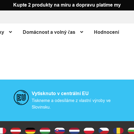
Kupte 2 produkty na míru a dopravu platíme my
ky
Domácnost a volný čas
Hodnocení
Vytisknuto v centrální EU
Tiskneme a odesíláme z vlastní výroby ve
Slovinsku.