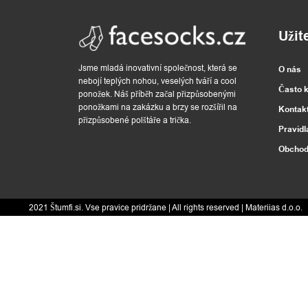
l
Užit
ň
Jsme mladá inovativní společnost, která se
O nás
k
nebojí teplých nohou, veselých tváří a cool
Často 
ponožek. Náš příběh začal přizpůsobenými
y
ponožkami na zakázku a brzy se rozšířil na
Kontak
přizpůsobené polštáře a trička.
Pravidl
Obchod
D
o
2021 Štumfi.si. Vse pravice pridržane
| All rights reserved |
Materiias d.o.o.
m
á
c