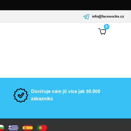
info@facesocks.cz
0
Důvěřuje nám již více jak 50.000
zákazníků