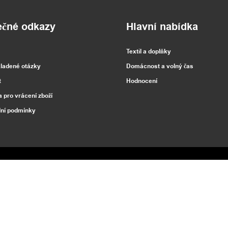
ečné odkazy
Hlavní nabídka
Textil a doplňky
kladené otázky
Domácnost a volný čas
t
Hodnocení
a pro vrácení zboží
ní podmínky