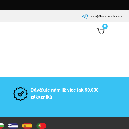
info@facesocks.cz
0
Důvěřuje nám již více jak 50.000
zákazníků