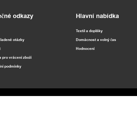
ečné odkazy
Hlavní nabídka
Textil a doplňky
kladené otázky
Domácnost a volný čas
t
Hodnocení
a pro vrácení zboží
ní podmínky