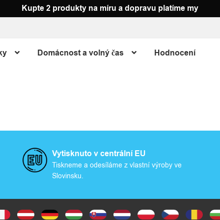
Kupte 2 produkty na míru a dopravu platíme my
ky
Domácnost a volný čas
Hodnocení
Vytisknuto v centrální EU
Tiskneme a odesíláme z vlastní výroby ve
Slovinsku.