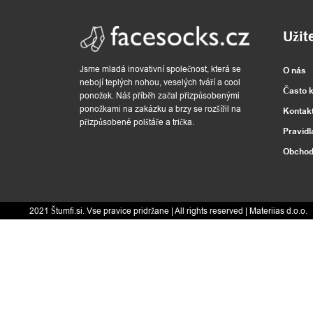
l
Užit
ň
Jsme mladá inovativní společnost, která se
O nás
k
nebojí teplých nohou, veselých tváří a cool
Často 
ponožek. Náš příběh začal přizpůsobenými
y
ponožkami na zakázku a brzy se rozšířil na
Kontak
přizpůsobené polštáře a trička.
Pravidl
Obchod
D
o
2021 Štumfi.si. Vse pravice pridržane
| All rights reserved |
Materiias d.o.o.
m
á
c