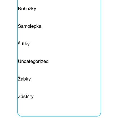
n
Rohožky
o
s
Samolepka
t
Štítky
a
v
Uncategorized
o
Žabky
l
n
Zástěry
ý
č