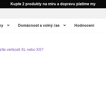
Kupte 2 produkty na míru a dopravu platíme my
ožky jsou vyrobeny tak, aby vydržely. Doporučujeme je prát obr
 na vzduchu. Nežehlete.
ky
Domácnost a volný čas
Hodnocení
igace
chozí
zíte velikosti XL nebo XS?
ěvek:
spěvek