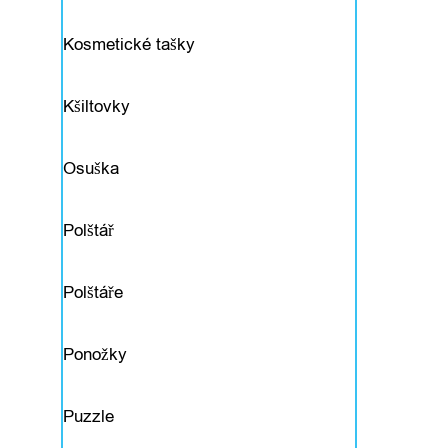
l
Kosmetické tašky
ň
Kšiltovky
k
y
Osuška
Polštář
D
o
Polštáře
m
Ponožky
á
c
Puzzle