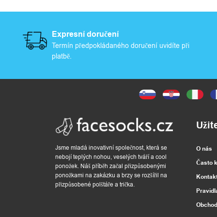
a
s
Expresní doručení
Termín předpokládaného doručení uvidíte při
platbě.
H
o
d
n
Užit
o
Jsme mladá inovativní společnost, která se
O nás
nebojí teplých nohou, veselých tváří a cool
c
Často 
ponožek. Náš příběh začal přizpůsobenými
ponožkami na zakázku a brzy se rozšířil na
Kontak
e
přizpůsobené polštáře a trička.
Pravidl
n
Obchod